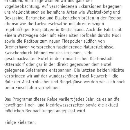
erkunden. Acht Tage widmen wir uns ganz der
Vogelbeobachtung. Auf verschiedenen Exkursionen begegnen
uns vielleicht auch so heimliche Arten wie Wachtelkönig und
Bekassine. Bartmeise und Blaukehlchen brüten in der Region
ebenso wie die Lachseeschwalbe mit ihren einzigen
regelmäßigen Brutplätzen in Deutschland. Auch die Fahrt mit
einem Wattwagen oder mit einer alten Torfbahn durchs Moor
sowie die Radtour zum neuen Tidepolder südlich von
Bremerhaven versprechen faszinierende Naturerlebnisse.
Zwischendurch können wir uns im neuen, sehr
geschmackvollen Hotel in der romantischen Küstenstadt
Otterndorf oder gar in der direkt gegenüber dem Hotel
gelegenen Soletherme entspannen. Die letzten beiden Nächte
verbringen wir auf der wunderschönen Insel Neuwerk – die
Rufe der Austernfischer und Ringelgänse werden wir auch noch
beim Einschlafen vernehmen.
Das Programm dieser Reise variiert jedes Jahr, da es an die
jeweiligen Hoch- und Niedrigwasserzeiten sowie die aktuell
möglichen Beobachtungen angepasst wird.
Einige Zielarten: